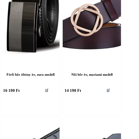
Férfi bőr öltöny öv, zura modell
Női bőr öv, mariami modell
nnek
Ennek
16 190
Ft
14 190
Ft
🛒
🛒
a
erméknek
terméknek
öbb
több
ariációja
variációja
an.
van.
A
áltozatok
változatok
a
ermékoldalon
termékoldalon