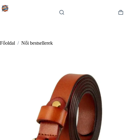
Skip
to
content
Shopping
cart
Főoldal
/
Női bestsellerek