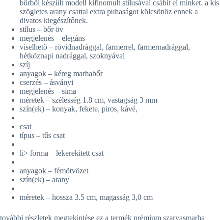
bőrből készült modell kifinomult stílusával csábít el minket. a kis
szögletes arany csattal extra puhaságot kölcsönöz ennek a
divatos kiegészítőnek.
stílus – bőr öv
megjelenés – elegáns
viselhető – rövidnadrággal, farmerrel, farmernadrággal,
hétköznapi nadrággal, szoknyával
szíj
anyagok – kéreg marhabőr
cserzés – ásványi
megjelenés – sima
méretek – szélesség 1.8 cm, vastagság 3 mm
szín(ek) – konyak, fekete, piros, kávé,
csat
típus – tűs csat
li> forma – lekerekített csat
anyagok – fémötvözet
szín(ek) – arany
méretek – hossza 3.5 cm, magasság 3,0 cm
további részletek megtekintése ez a termék
prémium szarvasmarha