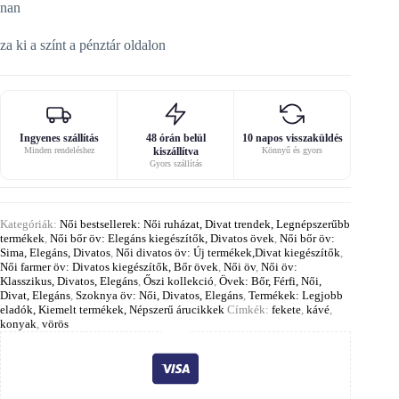
nan
za ki a színt a pénztár oldalon
Ingyenes szállítás
48 órán belül
10 napos visszaküldés
Minden rendeléshez
kiszállítva
Könnyű és gyors
Gyors szállítás
Kategóriák:
Női bestsellerek: Női ruházat, Divat trendek, Legnépszerűbb
termékek
,
Női bőr öv: Elegáns kiegészítők, Divatos övek
,
Női bőr öv:
Sima, Elegáns, Divatos
,
Női divatos öv: Új termékek,Divat kiegészítők
,
Női farmer öv: Divatos kiegészítők, Bőr övek
,
Női öv
,
Női öv:
Klasszikus, Divatos, Elegáns
,
Őszi kollekció
,
Övek: Bőr, Férfi, Női,
Divat, Elegáns
,
Szoknya öv: Női, Divatos, Elegáns
,
Termékek: Legjobb
eladók, Kiemelt termékek, Népszerű árucikkek
Címkék:
fekete
,
kávé
,
konyak
,
vörös