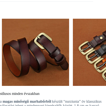
stílusos minden évszakban
a
magas minőségű marhabőrből
készült “nurziunia” öv klasszikus
választást jelent a mindennapi kiegészítők között. 1,8 cm-es karcsú