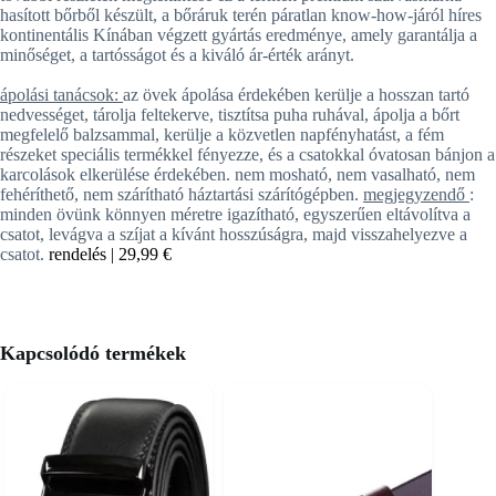
hasított bőrből
készült, a bőráruk terén páratlan know-how-járól híres
kontinentális Kínában végzett gyártás eredménye, amely garantálja a
minőséget, a tartósságot és a kiváló ár-érték arányt.
ápolási tanácsok:
az övek ápolása érdekében kerülje a hosszan tartó
nedvességet, tárolja feltekerve, tisztítsa puha ruhával, ápolja a bőrt
megfelelő balzsammal, kerülje a közvetlen napfényhatást, a fém
részeket speciális termékkel fényezze, és a csatokkal óvatosan bánjon a
karcolások elkerülése érdekében. nem mosható, nem vasalható, nem
fehéríthető, nem szárítható háztartási szárítógépben.
megjegyzendő
:
minden övünk könnyen méretre igazítható, egyszerűen eltávolítva a
csatot, levágva a szíjat a kívánt hosszúságra, majd visszahelyezve a
csatot.
rendelés |
29,99 €
Kapcsolódó termékek