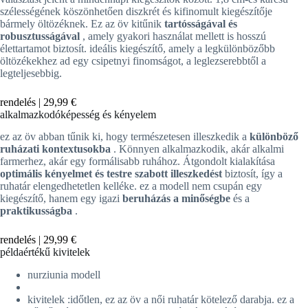
szélességének köszönhetően diszkrét és kifinomult kiegészítője
bármely öltözéknek. Ez az öv kitűnik
tartósságával és
robusztusságával
, amely gyakori használat mellett is hosszú
élettartamot biztosít. ideális kiegészítő, amely a legkülönbözőbb
öltözékekhez ad egy csipetnyi finomságot, a leglezserebbtől a
legteljesebbig.
rendelés |
29,99 €
alkalmazkodóképesség és kényelem
ez az öv abban tűnik ki, hogy természetesen illeszkedik a
különböző
ruházati kontextusokba
. Könnyen alkalmazkodik, akár alkalmi
farmerhez, akár egy formálisabb ruhához. Átgondolt kialakítása
optimális kényelmet és testre szabott illeszkedést
biztosít, így a
ruhatár elengedhetetlen kelléke. ez a modell nem csupán egy
kiegészítő, hanem egy igazi
beruházás a minőségbe
és a
praktikusságba
.
rendelés |
29,99 €
példaértékű kivitelek
nurziunia modell
kivitelek :időtlen, ez az öv a női ruhatár kötelező darabja. ez a