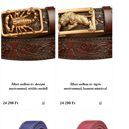
A
áltozatok
változatok
a
ermékoldalon
termékoldalon
álaszthatók
választhatók
ki
Állati szellem öv skorpió
Állati szellem öv tigris
motívummal, sétálós modell
motívummal, kamoni mintával
nnek
Ennek
24 290
Ft
24 290
Ft
🛒
🛒
a
erméknek
terméknek
öbb
több
ariációja
variációja
an.
van.