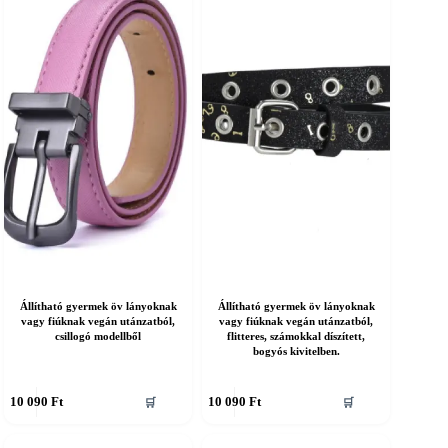
an.
van.
A
áltozatok
változatok
a
ermékoldalon
termékoldalon
álaszthatók
választhatók
ki
Állítható gyermek öv lányoknak
Állítható gyermek öv lányoknak
vagy fiúknak vegán utánzatból,
vagy fiúknak vegán utánzatból,
csillogó modellből
flitteres, számokkal díszített,
bogyós kivitelben.
nnek
Ennek
10 090
Ft
10 090
Ft
🛒
🛒
a
erméknek
terméknek
öbb
több