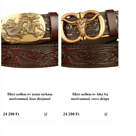
an.
van.
A
áltozatok
változatok
a
ermékoldalon
termékoldalon
álaszthatók
választhatók
ki
Állati szellem öv ázsiai sárkány
Állati szellem öv bika fej
motívummal, kian dizájnnal
motívummal, reece design
nnek
Ennek
24 290
Ft
24 290
Ft
🛒
🛒
a
erméknek
terméknek
öbb
több
ariációja
variációja