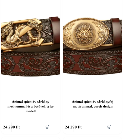
ariációja
variációja
an.
van.
A
áltozatok
változatok
a
ermékoldalon
termékoldalon
álaszthatók
választhatók
ki
Animal spirit öv sárkány
Animal spirit öv sárkányfej
motívummal és z betűvel, tyler
motívummal, curtis design
modell
nnek
Ennek
24 290
Ft
24 290
Ft
🛒
🛒
a
erméknek
terméknek
öbb
több