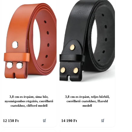
ariációja
variációja
an.
van.
A
áltozatok
változatok
a
ermékoldalon
termékoldalon
álaszthatók
választhatók
ki
3,8 cm-es övpánt, sima bőr,
3,8 cm-es övpánt, teljes bőrből,
nyomógombos rögzítés, cserélhető
cserélhető csatokhoz, Harold
csatokhoz, clifford modell
modell
nnek
Ennek
12 150
Ft
14 190
Ft
🛒
🛒
a
erméknek
terméknek