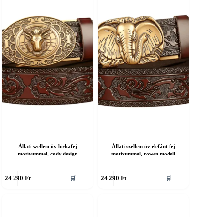
an.
van.
A
áltozatok
változatok
a
ermékoldalon
termékoldalon
álaszthatók
választhatók
ki
Állati szellem öv birkafej
Állati szellem öv elefánt fej
motívummal, cody design
motívummal, rowen modell
nnek
Ennek
24 290
Ft
24 290
Ft
🛒
🛒
a
erméknek
terméknek
öbb
több
ariációja
variációja
an.
van.