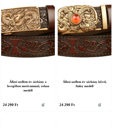
A
áltozatok
változatok
a
ermékoldalon
termékoldalon
álaszthatók
választhatók
ki
Állati szellem öv sárkány a
Állati szellem öv sárkány kővel,
levegőben motívummal, rohan
finley modell
modell
nnek
Ennek
24 290
Ft
24 290
Ft
🛒
🛒
a
erméknek
terméknek
öbb
több
ariációja
variációja
an.
van.