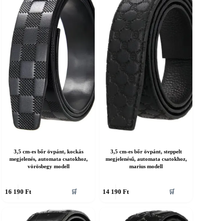
an.
van.
A
áltozatok
változatok
a
ermékoldalon
termékoldalon
álaszthatók
választhatók
ki
3,5 cm-es bőr övpánt, kockás
3,5 cm-es bőr övpánt, steppelt
megjelenés, automata csatokhoz,
megjelenésű, automata csatokhoz,
vörösbegy modell
marius modell
nnek
Ennek
16 190
Ft
14 190
Ft
🛒
🛒
a
erméknek
terméknek
öbb
több
ariációja
variációja