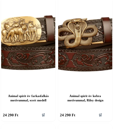
ariációja
variációja
an.
van.
A
áltozatok
változatok
a
ermékoldalon
termékoldalon
álaszthatók
választhatók
ki
Animal spirit öv farkasfalkás
Animal spirit öv kobra
motívummal, scott modell
motívummal, Riley design
nnek
Ennek
24 290
Ft
24 290
Ft
🛒
🛒
a
erméknek
terméknek
öbb
több