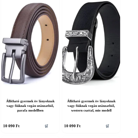
ariációja
variációja
an.
van.
A
áltozatok
változatok
a
ermékoldalon
termékoldalon
álaszthatók
választhatók
ki
Állítható gyermek öv lányoknak
Állítható gyermek öv lányoknak
vagy fiúknak vegán utánzatból,
vagy fiúknak vegán utánzatból,
parafa modellben
western csattal, mio modell
nnek
Ennek
10 090
Ft
10 090
Ft
🛒
🛒
a
erméknek
terméknek