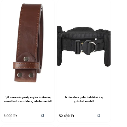
öbb
több
ariációja
variációja
an.
van.
A
áltozatok
változatok
a
ermékoldalon
termékoldalon
álaszthatók
választhatók
ki
3,8 cm-es övpánt, vegán imitáció,
6 darabos puha taktikai öv,
cserélhető csatokhoz, edwin modell
grimkel modell
nnek
Ennek
8 090
Ft
52 490
Ft
🛒
🛒
a
erméknek
terméknek
öbb
több