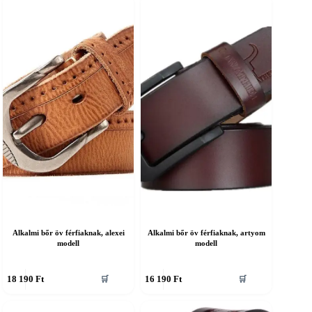
ariációja
variációja
an.
van.
A
áltozatok
változatok
a
ermékoldalon
termékoldalon
álaszthatók
választhatók
ki
Alkalmi bőr öv férfiaknak, alexei
Alkalmi bőr öv férfiaknak, artyom
modell
modell
nnek
Ennek
18 190
Ft
16 190
Ft
🛒
🛒
a
erméknek
terméknek
öbb
több