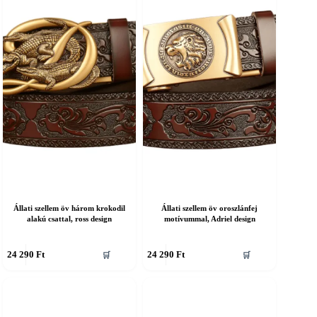
A
áltozatok
változatok
a
ermékoldalon
termékoldalon
álaszthatók
választhatók
ki
Állati szellem öv három krokodil
Állati szellem öv oroszlánfej
alakú csattal, ross design
motívummal, Adriel design
nnek
Ennek
24 290
Ft
24 290
Ft
🛒
🛒
a
erméknek
terméknek
öbb
több
ariációja
variációja
an.
van.