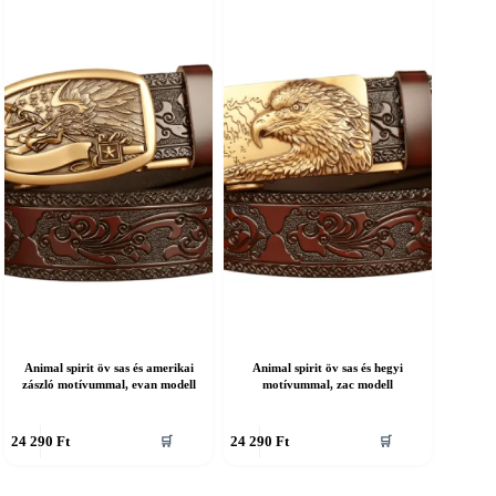
ariációja
variációja
an.
van.
A
áltozatok
változatok
a
ermékoldalon
termékoldalon
álaszthatók
választhatók
ki
Animal spirit öv sas és amerikai
Animal spirit öv sas és hegyi
zászló motívummal, evan modell
motívummal, zac modell
nnek
Ennek
24 290
Ft
24 290
Ft
🛒
🛒
a
erméknek
terméknek
öbb
több