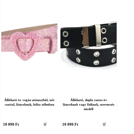
öbb
több
ariációja
variációja
an.
van.
A
áltozatok
változatok
a
ermékoldalon
termékoldalon
álaszthatók
választhatók
ki
Állítható öv vegán utánzatból, szív
Állítható, dupla csatos öv
csattal, lányoknak, lolita stílusban
lányoknak vagy fiúknak, szerencsés
modell
nnek
Ennek
10 090
Ft
10 090
Ft
🛒
🛒
a
erméknek
terméknek