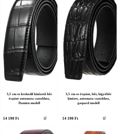
an.
van.
A
áltozatok
változatok
a
ermékoldalon
termékoldalon
álaszthatók
választhatók
ki
3,5 cm-es krokodil kinézetű bőr
3,5 cm-es övpánt, bőr, kígyóbőr
övpánt automata csatokhoz,
kinézet, automata csatokhoz,
Damien modell
gaspard modell
nnek
Ennek
14 190
Ft
14 190
Ft
🛒
🛒
a
erméknek
terméknek
öbb
több