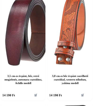
ariációja
variációja
an.
van.
A
áltozatok
változatok
a
ermékoldalon
termékoldalon
álaszthatók
választhatók
ki
3,5 cm-es övpánt, bőr, retró
3,8 cm-es bőr övpánt cserélhető
megjelenés, automata csatokhoz,
csatokkal, western stílusban,
Achille modell
yakima modell
nnek
Ennek
14 190
Ft
14 190
Ft
🛒
🛒
a
erméknek
terméknek
öbb
több