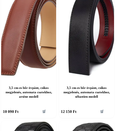
an.
van.
A
áltozatok
változatok
a
ermékoldalon
termékoldalon
álaszthatók
választhatók
ki
3,5 cm-es bőr övpánt, csíkos
3,5 cm-es bőr övpánt, csíkos
megjelenés, automata csatokhoz,
megjelenés, automata csatokhoz,
arsène modell
sébastien modell
nnek
Ennek
10 090
Ft
12 150
Ft
🛒
🛒
a
erméknek
terméknek
öbb
több
ariációja
variációja