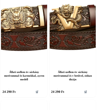
A
áltozatok
változatok
a
ermékoldalon
termékoldalon
álaszthatók
választhatók
ki
Állati szellem öv sárkány
Állati szellem öv sárkány
motívummal és karmokkal, ayren
motívummal és v betűvel, zishan
modell
dizájn
nnek
Ennek
24 290
Ft
24 290
Ft
🛒
🛒
a
erméknek
terméknek
öbb
több
ariációja
variációja