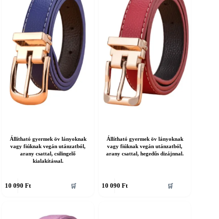
A
áltozatok
változatok
a
ermékoldalon
termékoldalon
álaszthatók
választhatók
ki
Állítható gyermek öv lányoknak
Állítható gyermek öv lányoknak
vagy fiúknak vegán utánzatból,
vagy fiúknak vegán utánzatból,
arany csattal, csilingelő
arany csattal, hegedűs dizájnnal.
kialakítással.
nnek
Ennek
10 090
Ft
10 090
Ft
🛒
🛒
a
erméknek
terméknek
öbb
több
ariációja
variációja