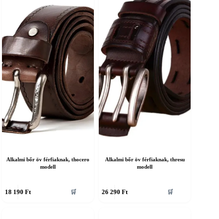
ariációja
variációja
an.
van.
A
áltozatok
változatok
a
ermékoldalon
termékoldalon
álaszthatók
választhatók
ki
Alkalmi bőr öv férfiaknak, thocero
Alkalmi bőr öv férfiaknak, thresu
modell
modell
nnek
Ennek
18 190
Ft
26 290
Ft
🛒
🛒
a
erméknek
terméknek
öbb
több