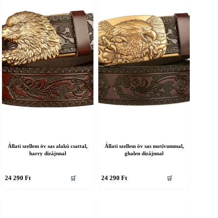
an.
van.
A
áltozatok
változatok
a
ermékoldalon
termékoldalon
álaszthatók
választhatók
ki
Állati szellem öv sas alakú csattal,
Állati szellem öv sas motívummal,
harry dizájnnal
ghalen dizájnnal
nnek
Ennek
24 290
Ft
24 290
Ft
🛒
🛒
a
erméknek
terméknek
öbb
több
ariációja
variációja
an.
van.