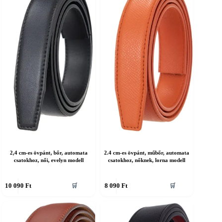
2,4 cm-es övpánt, bőr, automata
2.4 cm-es övpánt, műbőr, automata
csatokhoz, női, evelyn modell
csatokhoz, nőknek, lorna modell
nnek
Ennek
10 090
Ft
8 090
Ft
🛒
🛒
a
erméknek
terméknek
öbb
több
ariációja
variációja