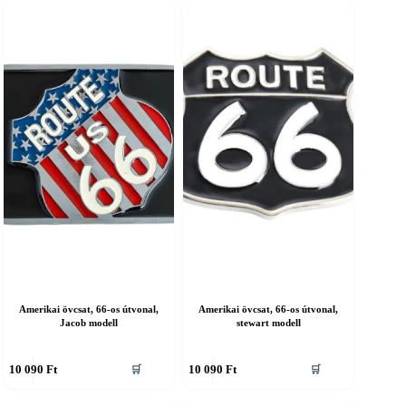
öbb
több
ariációja
variációja
an.
van.
A
áltozatok
változatok
a
ermékoldalon
termékoldalon
álaszthatók
választhatók
ki
Amerikai övcsat, 66-os útvonal,
Amerikai övcsat, 66-os útvonal,
Jacob modell
stewart modell
nnek
Ennek
10 090
Ft
10 090
Ft
🛒
🛒
a
erméknek
terméknek
öbb
több