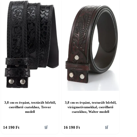
öbb
több
ariációja
variációja
an.
van.
A
áltozatok
változatok
a
ermékoldalon
termékoldalon
álaszthatók
választhatók
ki
3,8 cm-es övpánt, textúrált bőrből,
3,8 cm-es övpánt, texturált bőrből,
cserélhető csatokhoz, Trevor
virágmotívumokkal, cserélhető
modell
csatokhoz, Walter modell
nnek
Ennek
14 190
Ft
16 190
Ft
🛒
🛒
a
erméknek
terméknek