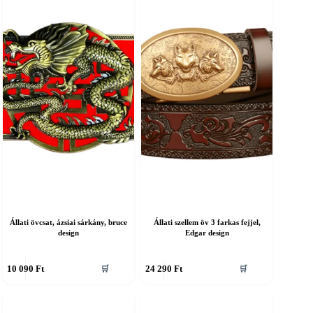
ariációja
variációja
an.
van.
A
áltozatok
változatok
a
ermékoldalon
termékoldalon
álaszthatók
választhatók
ki
Állati övcsat, ázsiai sárkány, bruce
Állati szellem öv 3 farkas fejjel,
design
Edgar design
nnek
Ennek
10 090
Ft
24 290
Ft
🛒
🛒
a
erméknek
terméknek
öbb
több
ariációja
variációja