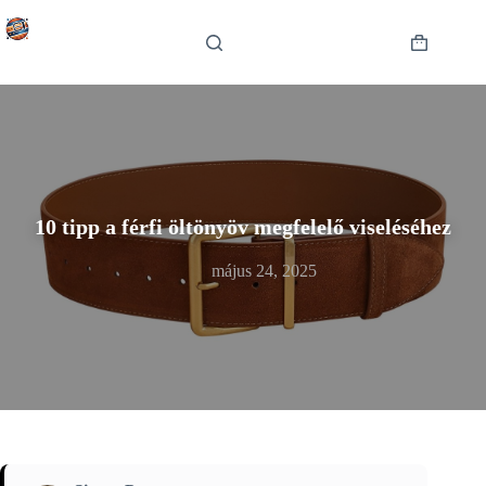
Skip
to
content
Shopping
cart
10 tipp a férfi öltönyöv megfelelő viseléséhez
május 24, 2025