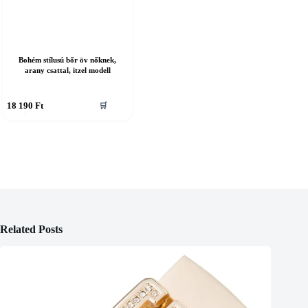
Bohém stílusú bőr öv nőknek,
arany csattal, itzel modell
nnek
18 190
Ft
🛒
erméknek
öbb
ariációja
an.
áltozatok
ermékoldalon
álaszthatók
Related Posts
i