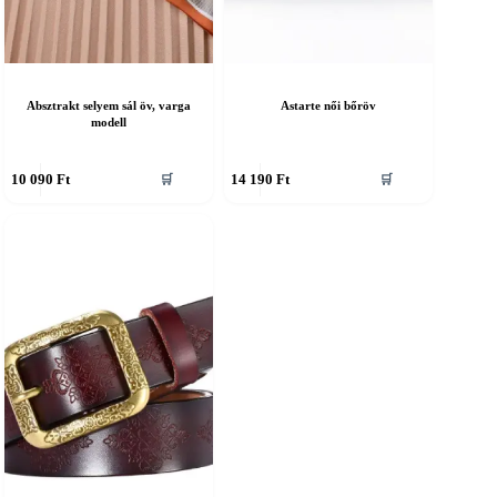
Absztrakt selyem sál öv, varga
Astarte női bőröv
modell
nnek
Ennek
10 090
Ft
14 190
Ft
🛒
🛒
a
erméknek
terméknek
öbb
több
ariációja
variációja
an.
van.
A
áltozatok
változatok
a
ermékoldalon
termékoldalon
álaszthatók
választhatók
i
ki