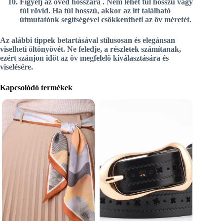
Figyelj az öved hosszára
. Nem lehet túl hosszú vagy
túl rövid. Ha túl hosszú, akkor az itt található
útmutatónk segítségével csökkentheti az öv méretét.
Az alábbi tippek betartásával stílusosan és elegánsan
viselheti öltönyövét. Ne feledje, a részletek számítanak,
ezért szánjon időt az öv megfelelő kiválasztására és
viselésére.
Kapcsolódó termékek