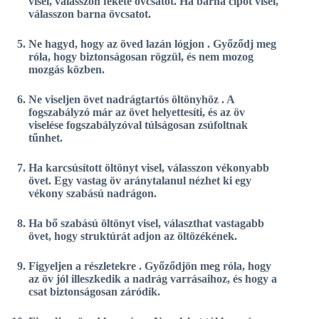
visel, válasszon fekete övcsatot. Ha barna cipőt visel,
válasszon barna övcsatot.
Ne hagyd, hogy az öved lazán lógjon
. Győződj meg
róla, hogy biztonságosan rögzül, és nem mozog
mozgás közben.
Ne viseljen övet nadrágtartós öltönyhöz
. A
fogszabályzó már az övet helyettesíti, és az öv
viselése fogszabályzóval túlságosan zsúfoltnak
tűnhet.
Ha karcsúsított öltönyt visel, válasszon vékonyabb
övet.
Egy vastag öv aránytalanul nézhet ki egy
vékony szabású nadrágon.
Ha bő szabású öltönyt visel, választhat vastagabb
övet, hogy struktúrát adjon az öltözékének.
Figyeljen a részletekre
. Győződjön meg róla, hogy
az öv jól illeszkedik a nadrág varrásaihoz, és hogy a
csat biztonságosan záródik.