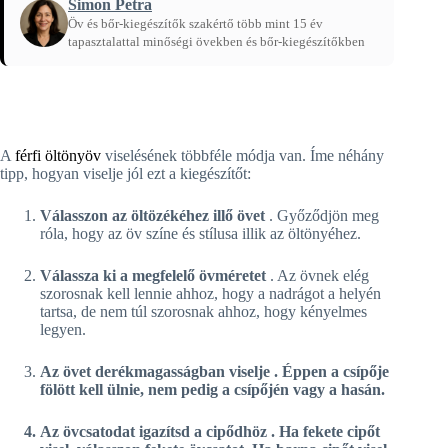
Simon Petra
Öv és bőr-kiegészítők szakértő több mint 15 év
tapasztalattal minőségi övekben és bőr-kiegészítőkben
Főoldal
/
Útmutatók
A
férfi öltönyöv
viselésének többféle módja van. Íme néhány
tipp, hogyan viselje jól ezt a kiegészítőt:
Válasszon az öltözékéhez illő övet
. Győződjön meg
róla, hogy az öv színe és stílusa illik az öltönyéhez.
Válassza ki a megfelelő övméretet
. Az övnek elég
szorosnak kell lennie ahhoz, hogy a nadrágot a helyén
tartsa, de nem túl szorosnak ahhoz, hogy kényelmes
legyen.
Az övet derékmagasságban viselje
. Éppen a csípője
fölött kell ülnie, nem pedig a csípőjén vagy a hasán.
Az övcsatodat igazítsd a cipődhöz
. Ha fekete cipőt