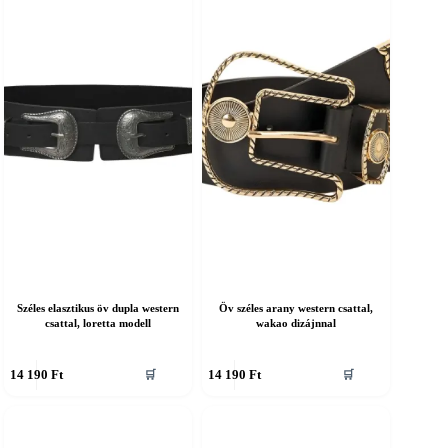
Széles elasztikus öv dupla western
Öv széles arany western csattal,
csattal, loretta modell
wakao dizájnnal
nnek
Ennek
14 190
Ft
14 190
Ft
🛒
🛒
a
erméknek
terméknek
öbb
több
ariációja
variációja