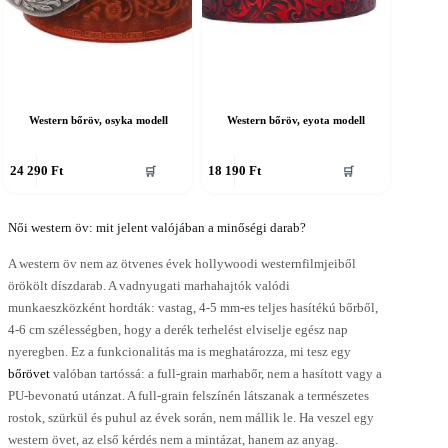
Western bőröv, osyka modell
Western bőröv, eyota modell
nnek
Ennek
24 290
Ft
18 190
Ft
🛒
🛒
a
erméknek
terméknek
öbb
több
ariációja
Női western öv: mit jelent valójában a minőségi darab?
variációja
an.
van.
A western öv nem az ötvenes évek hollywoodi westernfilmjeiből
A
áltozatok
változatok
örökölt díszdarab. A vadnyugati marhahajtók valódi
a
munkaeszközként hordták: vastag, 4-5 mm-es teljes hasítékú bőrből,
ermékoldalon
termékoldalon
4-6 cm szélességben, hogy a derék terhelést elviselje egész nap
álaszthatók
választhatók
nyeregben. Ez a funkcionalitás ma is meghatározza, mi tesz egy
ki
bőrövet
valóban tartóssá: a full-grain marhabőr, nem a hasított vagy a
PU-bevonatú utánzat. A full-grain felszínén látszanak a természetes
rostok, szürkül és puhul az évek során, nem mállik le. Ha veszel egy
western övet, az első kérdés nem a mintázat, hanem az anyag.