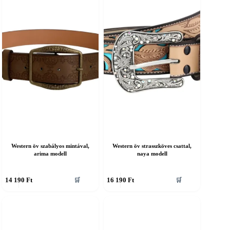
A
áltozatok
változatok
a
ermékoldalon
termékoldalon
álaszthatók
választhatók
ki
Western öv szabályos mintával,
Western öv strasszköves csattal,
arima modell
naya modell
nnek
Ennek
14 190
Ft
16 190
Ft
🛒
🛒
a
erméknek
terméknek
öbb
több
ariációja
variációja
an.
van.
A