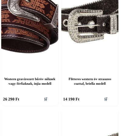
a
ermékoldalon
termékoldalon
álaszthatók
választhatók
ki
Western gravírozott bőröv nőknek
Flitteres western öv strasszos
vagy férfiaknak, injia modell
csattal, briella modell
nnek
Ennek
26 290
Ft
14 190
Ft
🛒
🛒
a
erméknek
terméknek
öbb
több
ariációja
variációja
an.
van.
A
áltozatok
változatok