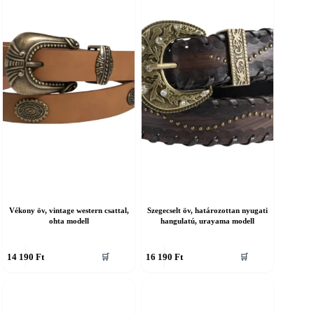
an.
van.
A
áltozatok
változatok
a
ermékoldalon
termékoldalon
álaszthatók
választhatók
ki
Vékony öv, vintage western csattal,
Szegecselt öv, határozottan nyugati
ohta modell
hangulatú, urayama modell
nnek
Ennek
14 190
Ft
16 190
Ft
🛒
🛒
a
erméknek
terméknek
öbb
több
ariációja
variációja
an.
van.