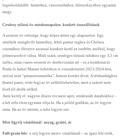
legsokoldalúbb: farmerhez, vászonruhához, bőrszoknyához egyaránt
megy.
Cowboy stílusú öv mindennapokra: konkrét összeállítások
A western öv erőssége, hogy képes átírni egy alapszettot. Egy
sötétkék straight-fit farmerhez, fehér pamut inghez és Chelsea
csizmához illesztve azonnal karakter kerül az outfitbe anélkül, hogy
jelmezszerűvé válna. Midi szárú, semleges tónusú ruhához egy 3,5 cm
széles, sima csatos western öv derékvonalat ad – ez a kombináció
Prada és Isabel Marant kifutókon is visszaköszönt 2023-2024-ben,
szóval nem “parasztromantika”, hanem kortárs divat. A térdnadrághoz
(barrel pants, wide-leg) az öv nélkülözhetetlen, mert a szárral nem
hord jól derék nélkül.
Amit kerülj el: nagyon díszes övcsatot apró, strukturált darabokhoz –
a két erős elem egymást oltja ki. Ha a pólód grafikás, az öv legyen
sima. Ha az öv mintás, a ruha legyen uni.
Mire figyelj vásárlásnál: anyag, gyártó, ár
Full-grain bőr
: a szíj legyen merev vásárlásnál – az igazi bőr törik,