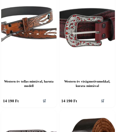
áltozatok
változatok
a
ermékoldalon
termékoldalon
álaszthatók
választhatók
ki
Western öv tollas mintával, haruta
Western öv virágmotívumokkal,
modell
kurata mintával
nnek
Ennek
14 190
Ft
14 190
Ft
🛒
🛒
a
erméknek
terméknek
öbb
több
ariációja
variációja
an.
van.
A