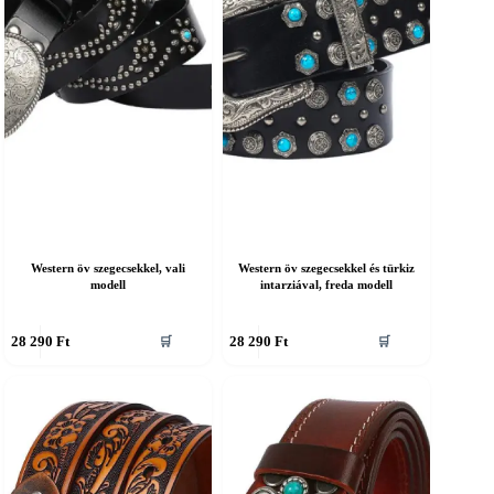
ermékoldalon
termékoldalon
álaszthatók
választhatók
ki
Western öv szegecsekkel, vali
Western öv szegecsekkel és türkiz
modell
intarziával, freda modell
nnek
Ennek
28 290
Ft
28 290
Ft
🛒
🛒
a
erméknek
terméknek
öbb
több
ariációja
variációja
an.
van.
A
áltozatok
változatok
a