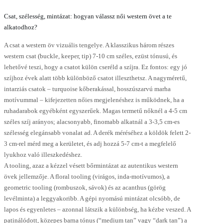
Csat, szélesség, mintázat: hogyan válassz női western övet a te
alkatodhoz?
A csat a western öv vizuális tengelye. A klasszikus három részes
western csat (buckle, keeper, tip) 7-10 cm széles, ezüst tónusú, és
lehetővé teszi, hogy a csatot külön cseréld a szíjra. Ez fontos: egy jó
szíjhoz évek alatt több különböző csatot illeszthetsz. A nagyméretű,
intarziás csatok – turquoise kőberakással, hosszúszarvú marha
motívummal – kifejezetten nőies megjelenéshez is működnek, ha a
ruhadarabok egyébként egyszerűek. Magas termetű nőknél a 4-5 cm
széles szíj arányos; alacsonyabb, finomabb alkatnál a 3-3,5 cm-es
szélesség elegánsabb vonalat ad. A derék méréséhez a köldök felett 2-
3 cm-rel mérd meg a kerületet, és adj hozzá 5-7 cm-t a megfelelő
lyukhoz való illeszkedéshez.
A tooling, azaz a kézzel vésett bőrmintázat az autentikus western
övek jellemzője. A floral tooling (virágos, inda-motívumos), a
geometric tooling (rombuszok, sávok) és az acanthus (görög
levélminta) a leggyakoribb. A gépi nyomású mintázat olcsóbb, de
lapos és egyenletes – azonnal látszik a különbség, ha kézbe veszed. A
patinálódott, közepes barna tónus (“medium tan” vagy “dark tan”) a