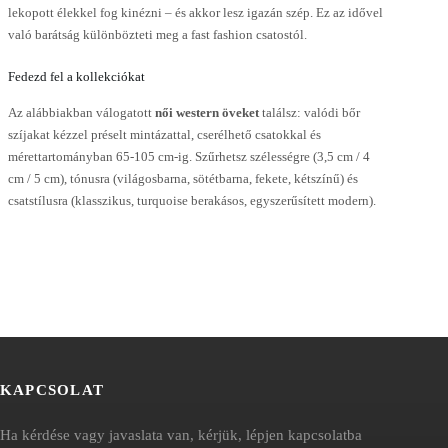
lekopott élekkel fog kinézni – és akkor lesz igazán szép. Ez az idővel
való barátság különbözteti meg a fast fashion csatostól.
Fedezd fel a kollekciókat
Az alábbiakban válogatott
női western öveket
találsz: valódi bőr
szíjakat kézzel préselt mintázattal, cserélhető csatokkal és
mérettartományban 65-105 cm-ig. Szűrhetsz szélességre (3,5 cm / 4
cm / 5 cm), tónusra (világosbarna, sötétbarna, fekete, kétszínű) és
csatstílusra (klasszikus, turquoise berakásos, egyszerűsített modern).
KAPCSOLAT
Ha kérdése vagy javaslata van, kérjük, lépjen kapcsolatba