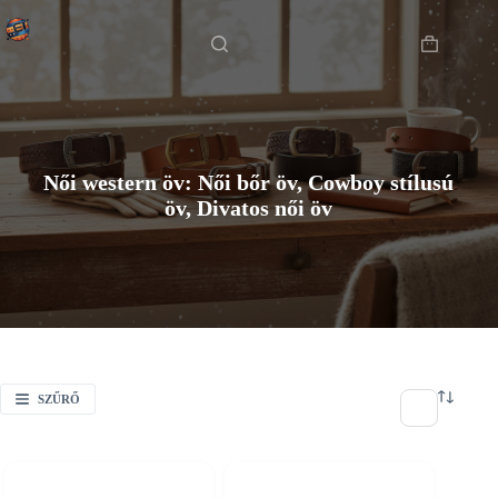
Skip
Főoldal
to
content
Shopping
cart
Női western öv: Női bőr öv, Cowboy stílusú
öv, Divatos női öv
SZŰRŐ