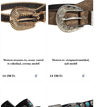
a
ermékoldalon
termékoldalon
álaszthatók
választhatók
ki
Western strasszos öv, arany csattal
Western öv virágmotívumokkal,
és csíkokkal, yerema modell
nali modell
nnek
Ennek
14 190
Ft
14 190
Ft
🛒
🛒
a
erméknek
terméknek
öbb
több
ariációja
variációja
an.
van.
A
áltozatok
változatok
a