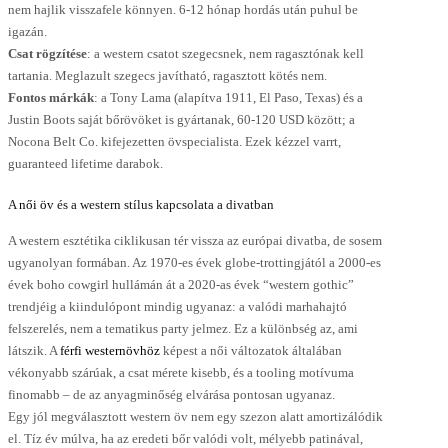
nem hajlik visszafele könnyen. 6-12 hónap hordás után puhul be
igazán.
Csat rögzítése
: a western csatot szegecsnek, nem ragasztónak kell
tartania. Meglazult szegecs javítható, ragasztott kötés nem.
Fontos márkák
: a Tony Lama (alapítva 1911, El Paso, Texas) és a
Justin Boots saját bőrövöket is gyártanak, 60-120 USD között; a
Nocona Belt Co. kifejezetten övspecialista. Ezek kézzel varrt,
guaranteed lifetime darabok.
A
női öv
és a western stílus kapcsolata a divatban
A western esztétika ciklikusan tér vissza az európai divatba, de sosem
ugyanolyan formában. Az 1970-es évek globe-trottingjától a 2000-es
évek boho cowgirl hullámán át a 2020-as évek “western gothic”
trendjéig a kiindulópont mindig ugyanaz: a valódi marhahajtó
felszerelés, nem a tematikus party jelmez. Ez a különbség az, ami
látszik. A
férfi westernövhöz
képest a női változatok általában
vékonyabb szárúak, a csat mérete kisebb, és a tooling motívuma
finomabb – de az anyagminőség elvárása pontosan ugyanaz.
Egy jól megválasztott western öv nem egy szezon alatt amortizálódik
el. Tíz év múlva, ha az eredeti bőr valódi volt, mélyebb patinával,