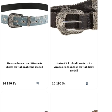
a
ermékoldalon
termékoldalon
álaszthatók
választhatók
ki
Western farmer és flitteres öv
Texturált krokodil western öv
díszes csattal, makenna modell
virágos és gyöngyös csattal, karis
modell
nnek
Ennek
14 190
Ft
16 190
Ft
🛒
🛒
a
erméknek
terméknek
öbb
több
ariációja
variációja
an.
van.
A
áltozatok
változatok