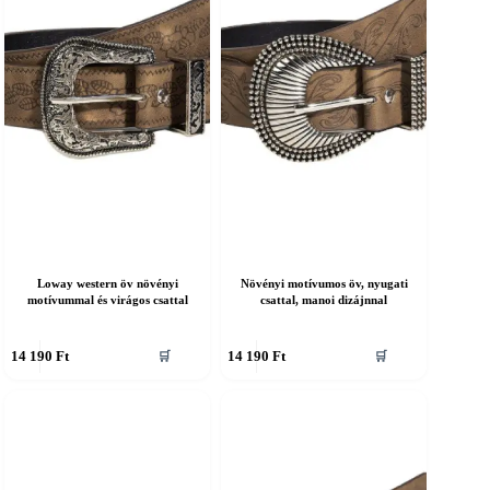
a
ermékoldalon
termékoldalon
álaszthatók
választhatók
ki
Loway western öv növényi
Növényi motívumos öv, nyugati
motívummal és virágos csattal
csattal, manoi dizájnnal
nnek
Ennek
14 190
Ft
14 190
Ft
🛒
🛒
a
erméknek
terméknek
öbb
több
ariációja
variációja
an.
van.
A
áltozatok
változatok