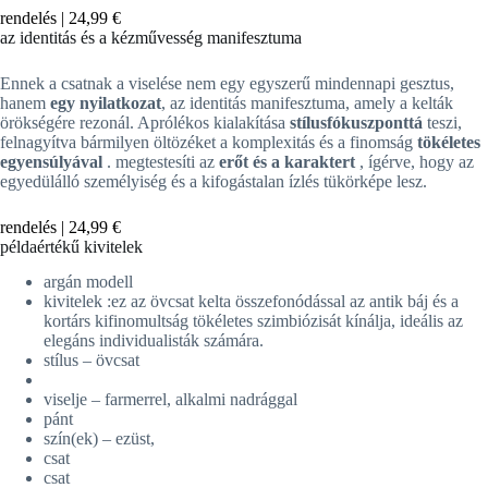
rendelés |
24,99 €
az identitás és a kézművesség manifesztuma
Ennek a csatnak a viselése nem egy egyszerű mindennapi gesztus,
hanem
egy nyilatkozat
, az identitás manifesztuma, amely a kelták
örökségére rezonál. Aprólékos kialakítása
stílusfókuszponttá
teszi,
felnagyítva bármilyen öltözéket a komplexitás és a finomság
tökéletes
egyensúlyával
. megtestesíti az
erőt és a karaktert
, ígérve, hogy az
egyedülálló személyiség és a kifogástalan ízlés tükörképe lesz.
rendelés |
24,99 €
példaértékű kivitelek
argán modell
kivitelek :ez az övcsat kelta összefonódással az antik báj és a
kortárs kifinomultság tökéletes szimbiózisát kínálja, ideális az
elegáns individualisták számára.
stílus – övcsat
viselje – farmerrel, alkalmi nadrággal
pánt
szín(ek) – ezüst,
csat
csat