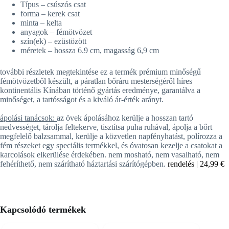
Típus – csúszós csat
forma – kerek csat
minta – kelta
anyagok – fémötvözet
szín(ek) – ezüstözött
méretek – hossza 6.9 cm, magasság 6,9 cm
további részletek megtekintése ez a termék
prémium minőségű
fémötvözetből
készült, a páratlan bőráru mesterségéről híres
kontinentális Kínában történő gyártás eredménye, garantálva a
minőséget, a tartósságot és a kiváló ár-érték arányt.
ápolási tanácsok:
az övek ápolásához kerülje a hosszan tartó
nedvességet, tárolja feltekerve, tisztítsa puha ruhával, ápolja a bőrt
megfelelő balzsammal, kerülje a közvetlen napfényhatást, polírozza a
fém részeket egy speciális termékkel, és óvatosan kezelje a csatokat a
karcolások elkerülése érdekében. nem mosható, nem vasalható, nem
fehéríthető, nem szárítható háztartási szárítógépben.
rendelés |
24,99 €
Kapcsolódó termékek