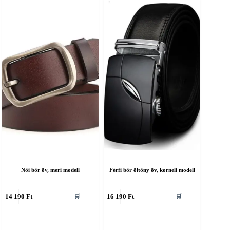
Női bőr öv, meri modell
Férfi bőr öltöny öv, korneli modell
nnek
Ennek
14 190
Ft
16 190
Ft
🛒
🛒
a
erméknek
terméknek
öbb
több
ariációja
variációja