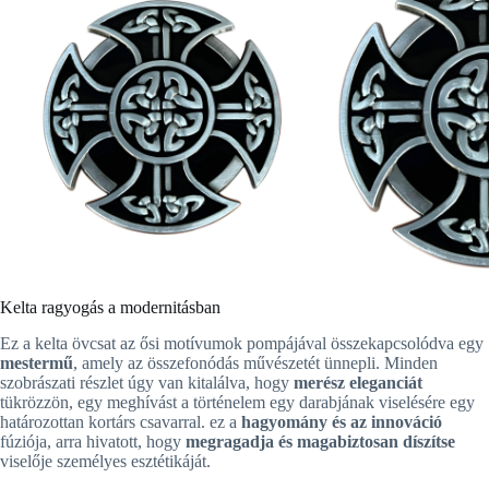
Kelta ragyogás a modernitásban
Ez a kelta övcsat az ősi motívumok pompájával összekapcsolódva egy
mestermű
, amely az összefonódás művészetét ünnepli. Minden
szobrászati részlet úgy van kitalálva, hogy
merész eleganciát
tükrözzön, egy meghívást a történelem egy darabjának viselésére egy
határozottan kortárs csavarral. ez a
hagyomány és az innováció
fúziója, arra hivatott, hogy
megragadja és magabiztosan díszítse
viselője személyes esztétikáját.