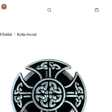
Skip
to
content
Shopping
cart
Főoldal
/
Kelta övcsat