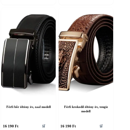
an.
van.
A
áltozatok
változatok
a
ermékoldalon
termékoldalon
álaszthatók
választhatók
ki
Férfi bőr öltöny öv, zaal modell
Férfi krokodil öltöny öv, tengiz
modell
nnek
Ennek
16 190
Ft
16 190
Ft
🛒
🛒
a