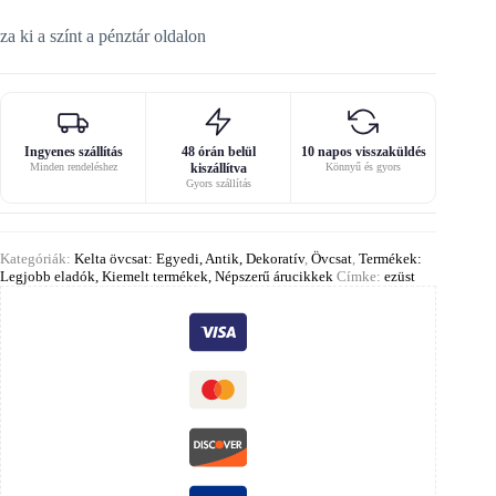
za ki a színt a pénztár oldalon
Ingyenes szállítás
48 órán belül
10 napos visszaküldés
Minden rendeléshez
kiszállítva
Könnyű és gyors
Gyors szállítás
Kategóriák:
Kelta övcsat: Egyedi, Antik, Dekoratív
,
Övcsat
,
Termékek:
Legjobb eladók, Kiemelt termékek, Népszerű árucikkek
Címke:
ezüst