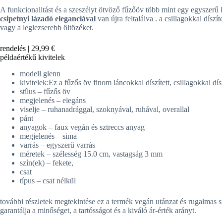
A funkcionalitást és a szeszélyt ötvöző fűzőöv több mint egy egyszerű 
csipetnyi lázadó eleganciával
van újra feltalálva . a csillagokkal díszí
vagy a leglezserebb öltözéket.
rendelés |
29,99 €
példaértékű kivitelek
modell glenn
kivitelek:Ez a fűzős öv finom láncokkal díszített, csillagokkal dí
stílus – fűzős öv
megjelenés – elegáns
viselje – ruhanadrággal, szoknyával, ruhával, overallal
pánt
anyagok – faux vegán és sztreccs anyag
megjelenés – sima
varrás – egyszerű varrás
méretek – szélesség 15.0 cm, vastagság 3 mm
szín(ek) – fekete,
csat
típus – csat nélkül
további részletek megtekintése ez a termék
vegán utánzat és rugalmas 
garantálja a minőséget, a tartósságot és a kiváló ár-érték arányt.