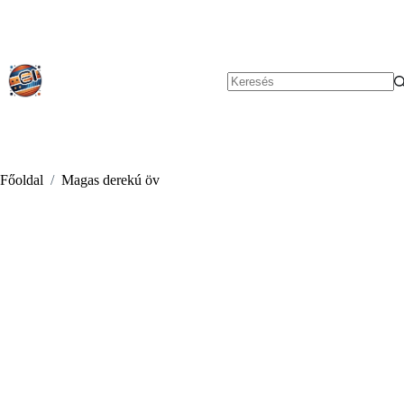
Skip
to
content
No
results
Főoldal
/
Magas derekú öv