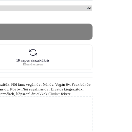
10 napos visszaküldés
Könnyű és gyors
szítők
,
Női faux vegán öv: Női öv, Vegán öv, Faux bőr öv
,
áns öv
,
Női öv
,
Női rugalmas öv: Divatos kiegészítők,
termékek, Népszerű árucikkek
Címke:
fekete