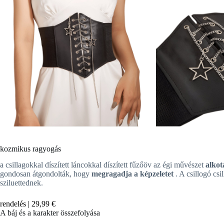
kozmikus ragyogás
a csillagokkal díszített láncokkal díszített fűzőöv az égi művészet
alkot
gondosan átgondolták, hogy
megragadja a képzeletet
. A csillogó csi
sziluettednek.
rendelés |
29,99 €
A báj és a karakter összefolyása