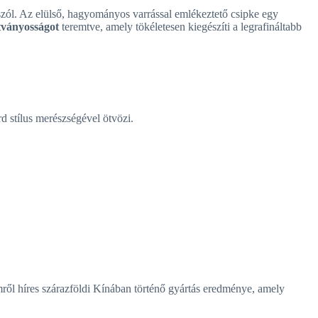
szól. Az elülső, hagyományos varrással emlékeztető csipke egy
átványosságot
teremtve, amely tökéletesen kiegészíti a legrafináltabb
rd stílus merészségével ötvözi.
ről híres szárazföldi Kínában történő gyártás eredménye, amely