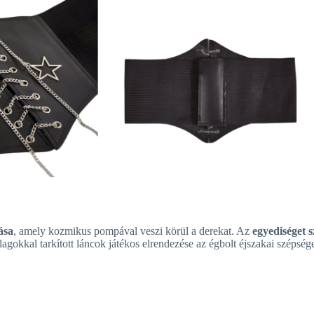
ása
, amely kozmikus pompával veszi körül a derekat. Az
egyediséget s
llagokkal tarkított láncok játékos elrendezése az égbolt éjszakai szépsége