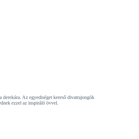
 a derekára. Az egyediséget kereső divatrajongók
ednek ezzel az inspiráló övvel.