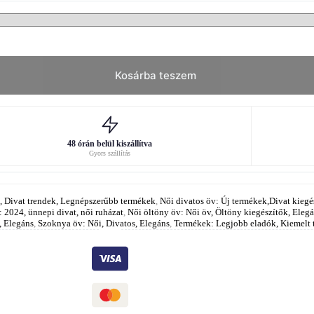
Kosárba teszem
48 órán belül kiszállítva
Gyors szállítás
t, Divat trendek, Legnépszerűbb termékek
,
Női divatos öv: Új termékek,Divat kiegé
 2024, ünnepi divat, női ruházat
,
Női öltöny öv: Női öv, Öltöny kiegészítők, Eleg
t, Elegáns
,
Szoknya öv: Női, Divatos, Elegáns
,
Termékek: Legjobb eladók, Kiemelt 