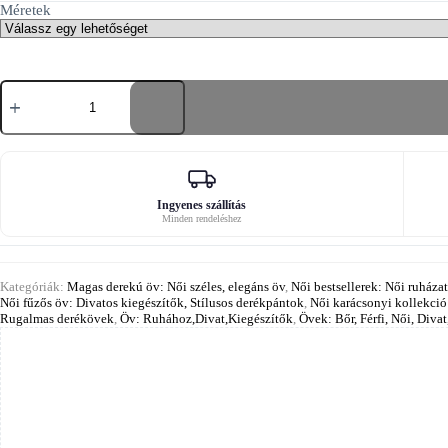
Méretek
Fűzőöv
csillagláncokkal,
glenn
modell
mennyiség
Ingyenes szállítás
Minden rendeléshez
Kategóriák:
Magas derekú öv: Női széles, elegáns öv
,
Női bestsellerek: Női ruháza
Női fűzős öv: Divatos kiegészítők, Stílusos derékpántok
,
Női karácsonyi kollekció:
Rugalmas derékövek
,
Öv: Ruhához,Divat,Kiegészítők
,
Övek: Bőr, Férfi, Női, Diva