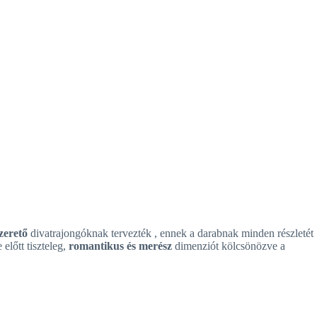
zerető
divatrajongóknak tervezték , ennek a darabnak minden részletét
 előtt tiszteleg,
romantikus és merész
dimenziót kölcsönözve a