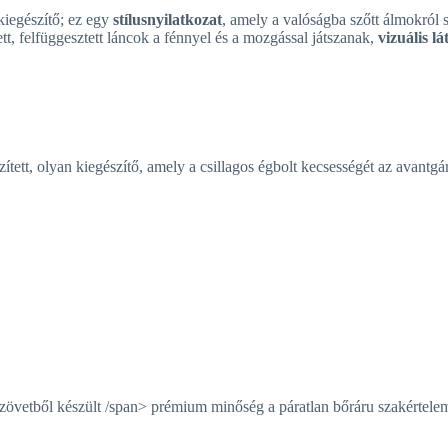
kiegészítő; ez egy
stílusnyilatkozat
, amely a valóságba szőtt álmokról 
tett, felfüggesztett láncok a fénnyel és a mozgással játszanak,
vizuális l
szített, olyan kiegészítő, amely a csillagos égbolt kecsességét az avantgá
szövetből készült
/span> prémium minőség a páratlan bőráru szakértelem