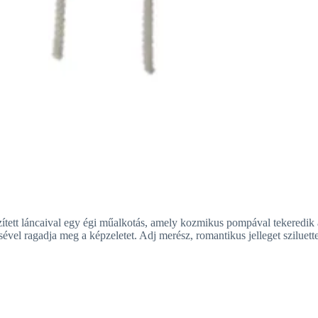
zített láncaival egy égi műalkotás, amely kozmikus pompával tekeredik
sével ragadja meg a képzeletet. Adj merész, romantikus jelleget sziluett