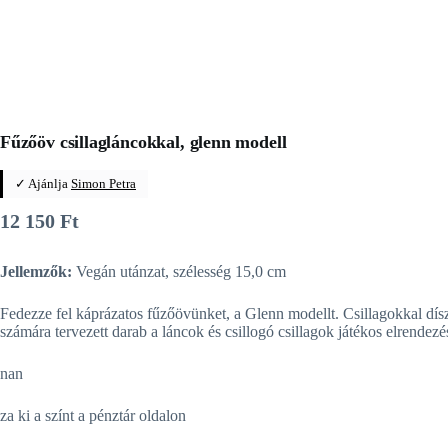
Fűzőöv csillagláncokkal, glenn modell
✓ Ajánlja
Simon Petra
12 150
Ft
Jellemzők:
Vegán utánzat, szélesség 15,0 cm
Fedezze fel káprázatos fűzőövünket, a Glenn modellt. Csillagokkal dís
számára tervezett darab a láncok és csillogó csillagok játékos elrendezé
nan
za ki a színt a pénztár oldalon