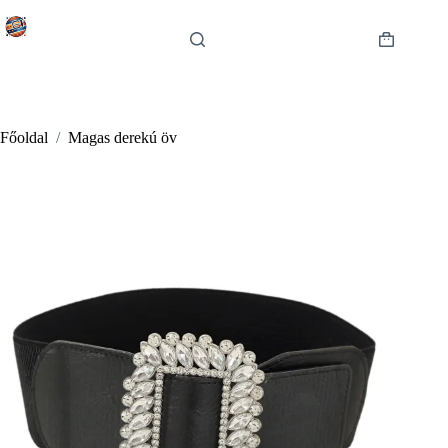
Skip
to
content
Shopping
cart
Főoldal
/
Magas derekú öv