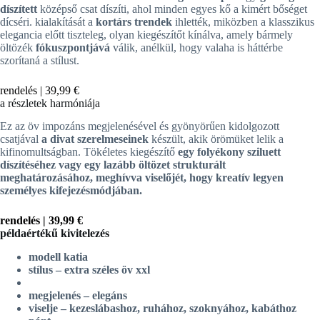
díszített
középső csat díszíti, ahol minden egyes kő a kimért bőséget
dícséri. kialakítását a
kortárs trendek
ihlették, miközben a klasszikus
elegancia előtt tiszteleg, olyan kiegészítőt kínálva, amely bármely
öltözék
fókuszpontjává
válik, anélkül, hogy valaha is háttérbe
szorítaná a stílust.
rendelés |
39,99 €
a részletek harmóniája
Ez az öv impozáns megjelenésével és gyönyörűen kidolgozott
csatjával
a divat szerelmeseinek
készült, akik örömüket lelik a
kifinomultságban. Tökéletes kiegészítő
egy folyékony sziluett
díszítéséhez
vagy egy lazább öltözet strukturált
meghatározásához, meghívva viselőjét, hogy
kreatív
legyen
személyes kifejezésmódjában.
rendelés |
39,99 €
példaértékű kivitelezés
modell katia
stílus – extra széles öv xxl
megjelenés – elegáns
viselje – kezeslábashoz, ruhához, szoknyához, kabáthoz