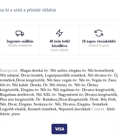
za ki a színt a pénztár oldalon
Ingyenes szállítás
48 órán belül
10 napos visszaküldés
Minden rendeléshez
kiszállítva
Könnyű és gyors
Gyors szállítás
Kategóriák:
Magas derekú öv: Női széles, elegáns öv
,
Női bestsellerek:
Női ruházat, Divat trendek, Legnépszerűbb termékek
,
Női divatos öv: Új
termékek,Divat kiegészítők
,
Női faux vegán öv: Női öv, Vegán öv, Faux
bőr öv
,
Női kabát: Dzseki, Öv
,
Női öltöny öv: Női öv, Öltöny
kiegészítők, Elegáns öv
,
Női öv
,
Női rugalmas öv: Divatos kiegészítők,
Rugalmas derékövek
,
Női XXL öv: Nagyméretű öv, Divatos kiegészítők,
Plus size kiegészítők
,
Öv: Ruhához,Divat,Kiegészítők
,
Övek: Bőr, Férfi,
Női, Divat, Elegáns
,
Szoknya öv: Női, Divatos, Elegáns
,
Termékek:
Legjobb eladók, Kiemelt termékek, Népszerű árucikkek
Címkék:
fehér
,
fekete
,
piros