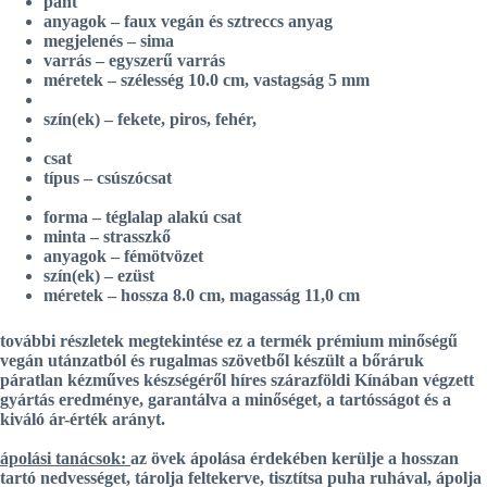
pánt
anyagok – faux vegán és sztreccs anyag
megjelenés – sima
varrás – egyszerű varrás
méretek – szélesség 10.0 cm, vastagság 5 mm
szín(ek) – fekete, piros, fehér,
csat
típus – csúszócsat
forma – téglalap alakú csat
minta – strasszkő
anyagok – fémötvözet
szín(ek) – ezüst
méretek – hossza 8.0 cm, magasság 11,0 cm
további részletek megtekintése ez a termék
prémium minőségű
vegán utánzatból és rugalmas szövetből készült
a bőráruk
páratlan kézműves készségéről híres szárazföldi Kínában végzett
gyártás eredménye, garantálva a minőséget, a tartósságot és a
kiváló ár-érték arányt.
ápolási tanácsok:
az övek ápolása érdekében kerülje a hosszan
tartó nedvességet, tárolja feltekerve, tisztítsa puha ruhával, ápolja