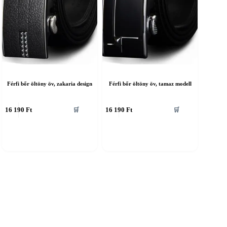
Férfi bőr öltöny öv, zakaria design
Férfi bőr öltöny öv, tamaz modell
nnek
Ennek
16 190
Ft
16 190
Ft
🛒
🛒
a
erméknek
terméknek
öbb
több
ariációja
variációja
an.
van.
A
áltozatok
változatok
a
ermékoldalon
termékoldalon
álaszthatók
választhatók
i
ki