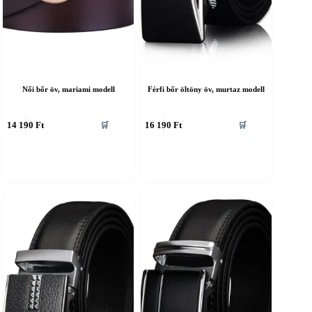
Női bőr öv, mariami modell
Férfi bőr öltöny öv, murtaz modell
nnek
Ennek
14 190
Ft
16 190
Ft
🛒
🛒
a
erméknek
terméknek
öbb
több
ariációja
variációja
an.
van.
A
áltozatok
változatok
a
ermékoldalon
termékoldalon
álaszthatók
választhatók
i
ki