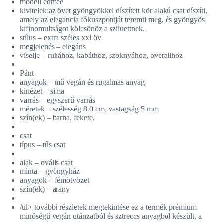
modell edmée
kivitelek:az övet gyöngyökkel díszített kör alakú csat díszíti,
amely az elegancia fókuszpontját teremti meg, és gyöngyös
kifinomultságot kölcsönöz a sziluettnek.
stílus – extra széles xxl öv
megjelenés – elegáns
viselje – ruhához, kabáthoz, szoknyához, overallhoz
Pánt
anyagok – mű vegán és rugalmas anyag
kinézet – sima
varrás – egyszerű varrás
méretek – szélesség 8.0 cm, vastagság 5 mm
szín(ek) – barna, fekete,
csat
típus – tűs csat
alak – ovális csat
minta – gyöngyház
anyagok – fémötvözet
szín(ek) – arany
/ul> további részletek megtekintése ez a termék
prémium
minőségű vegán utánzatból és sztreccs anyagból
készült, a