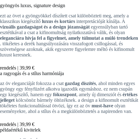
gyöngyös luxus, signature design
ezt az övet a gyöngyökkel díszített csat különbözteti meg, amely a
klasszikus kiegészítő
luxus és kortárs
interpretációját kínálja. A
vizuális gazdagságot és a design józanságát
egyensúlyban tartó
esztétikával a csat a kifinomultság nyilatkozatává válik, és olyan
eleganciára hívja fel a figyelmet, amely túlmutat a múló trendeken
. tökéletes a derék hangsúlyozására visszafogott csillogással, és
szövetségese azoknak, akik egyszerre figyelemre méltó és kifinomult
luxust keresnek.
rendelés |
39,99 €
a ragyogás és a stílus harmóniája
az öv eleganciáját fokozza a csat
gazdag díszítés
, ahol minden egyes
gyöngy egy fényfüzért alkotva igazodik egymáshoz. ez nem csupán
egy kiegészítő, hanem egy
fókuszpont
, amely új dimenziót és
értékes
jelleget
kölcsönöz bármely öltözéknek. a design a kifinomult esztétikát
tökéletes funkcionalitással ötvözi, így ez az öv
must-have
olyan
eseményekre, ahol a stílus és a megkülönböztetés a napirenden van.
rendelés |
39,99 €
példaértékű kivitelek