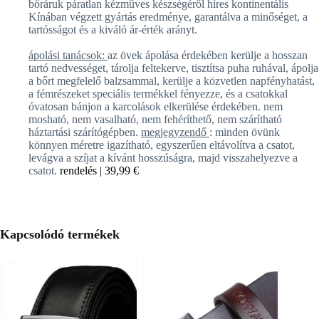
bőráruk páratlan kézműves készségéről híres kontinentális
Kínában végzett gyártás eredménye, garantálva a minőséget, a
tartósságot és a kiváló ár-érték arányt.
ápolási tanácsok:
az övek ápolása érdekében kerülje a hosszan
tartó nedvességet, tárolja feltekerve, tisztítsa puha ruhával, ápolja
a bőrt megfelelő balzsammal, kerülje a közvetlen napfényhatást,
a fémrészeket speciális termékkel fényezze, és a csatokkal
óvatosan bánjon a karcolások elkerülése érdekében. nem
mosható, nem vasalható, nem fehéríthető, nem szárítható
háztartási szárítógépben.
megjegyzendő
: minden övünk
könnyen méretre igazítható, egyszerűen eltávolítva a csatot,
levágva a szíjat a kívánt hosszúságra, majd visszahelyezve a
csatot.
rendelés |
39,99 €
Kapcsolódó termékek