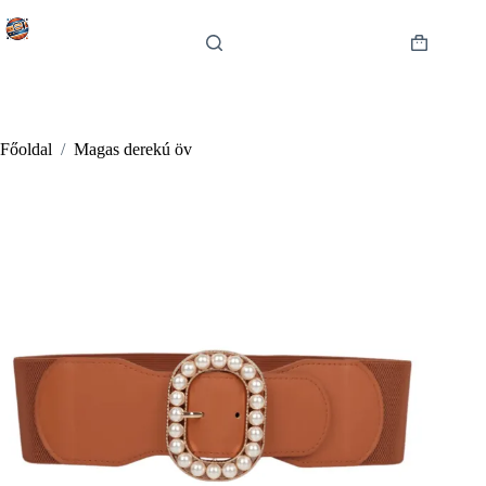
Skip
to
content
Shopping
cart
Főoldal
/
Magas derekú öv