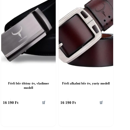
ermékoldalon
termékoldalon
álaszthatók
választhatók
ki
Férfi bőr öltöny öv, vladimer
Férfi alkalmi bőr öv, yuriy modell
modell
nnek
Ennek
16 190
Ft
16 190
Ft
🛒
🛒
a
erméknek
terméknek
öbb
több
ariációja
variációja
an.
van.
A