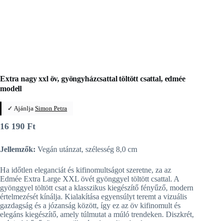
Extra nagy xxl öv, gyöngyházcsattal töltött csattal, edmée
modell
✓ Ajánlja
Simon Petra
16 190
Ft
Jellemzők:
Vegán utánzat, szélesség 8,0 cm
Ha időtlen eleganciát és kifinomultságot szeretne, za az
Edmée Extra Large XXL övét gyönggyel töltött csattal. A
gyönggyel töltött csat a klasszikus kiegészítő fényűző, modern
értelmezését kínálja. Kialakítása egyensúlyt teremt a vizuális
gazdagság és a józanság között, így ez az öv kifinomult és
elegáns kiegészítő, amely túlmutat a múló trendeken. Diszkrét,