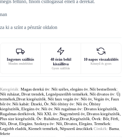
mégis feltűnő, finom csillogással emeli a derekat.
nan
za ki a színt a pénztár oldalon
Ingyenes szállítás
48 órán belül
10 napos visszaküldés
Minden rendeléshez
kiszállítva
Könnyű és gyors
Gyors szállítás
Kategóriák:
Magas derekú öv: Női széles, elegáns öv
,
Női bestsellerek:
Női ruházat, Divat trendek, Legnépszerűbb termékek
,
Női divatos öv: Új
termékek,Divat kiegészítők
,
Női faux vegán öv: Női öv, Vegán öv, Faux
bőr öv
,
Női kabát: Dzseki, Öv
,
Női öltöny öv: Női öv, Öltöny
kiegészítők, Elegáns öv
,
Női öv
,
Női rugalmas öv: Divatos kiegészítők,
Rugalmas derékövek
,
Női XXL öv: Nagyméretű öv, Divatos kiegészítők,
Plus size kiegészítők
,
Öv: Ruhához,Divat,Kiegészítők
,
Övek: Bőr, Férfi,
Női, Divat, Elegáns
,
Szoknya öv: Női, Divatos, Elegáns
,
Termékek:
Legjobb eladók, Kiemelt termékek, Népszerű árucikkek
Címkék:
Barna
,
fekete