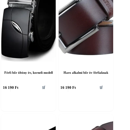
Férfi bőr öltöny öv, korneli modell
Haro alkalmi bőr öv férfiaknak
nnek
Ennek
16 190
Ft
16 190
Ft
🛒
🛒
a
erméknek
terméknek
öbb
több
ariációja
variációja
an.
van.
A
áltozatok
változatok
a