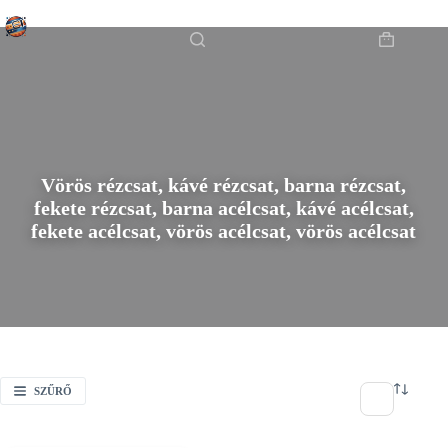
Skip
Főoldal
/
to
Vörös rézcsat, kávé rézcsat, barna rézcsat, fekete rézcsat, barna acélcsat,
content
Shopping
kávé acélcsat, fekete acélcsat, vörös acélcsat, vörös acélcsat
cart
Vörös rézcsat, kávé rézcsat, barna rézcsat,
fekete rézcsat, barna acélcsat, kávé acélcsat,
fekete acélcsat, vörös acélcsat, vörös acélcsat
SZŰRŐ