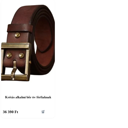
Krétás alkalmi bőr öv férfiaknak
nnek
36 390
Ft
🛒
erméknek
öbb