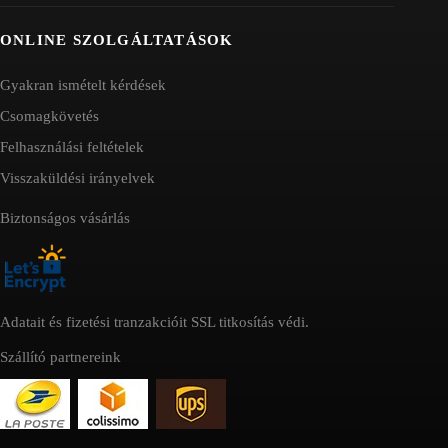
ONLINE SZOLGÁLTATÁSOK
Gyakran ismételt kérdések
Csomagkövetés
Felhasználási feltételek
Visszaküldési irányelvek
Biztonságos vásárlás
Adatait és fizetési tranzakcióit SSL titkosítás védi.
Szállító partnereink