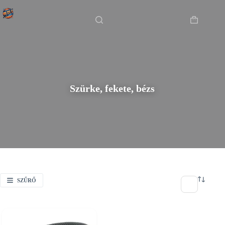
Skip
Főoldal
/
Szürke, fekete, bézs
to
content
Shopping
cart
Szürke, fekete, bézs
SZŰRŐ