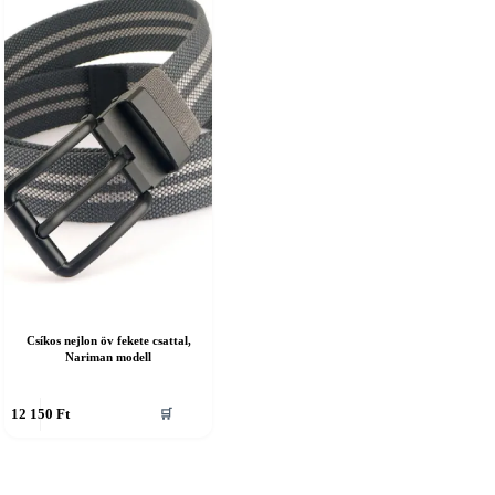
Csíkos nejlon öv fekete csattal,
Nariman modell
nnek
12 150
Ft
🛒
erméknek
öbb
ariációja