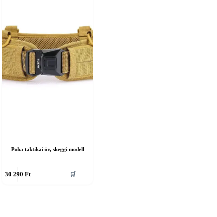
Puha taktikai öv, skeggi modell
nnek
30 290
Ft
🛒
erméknek
öbb
ariációja
an.