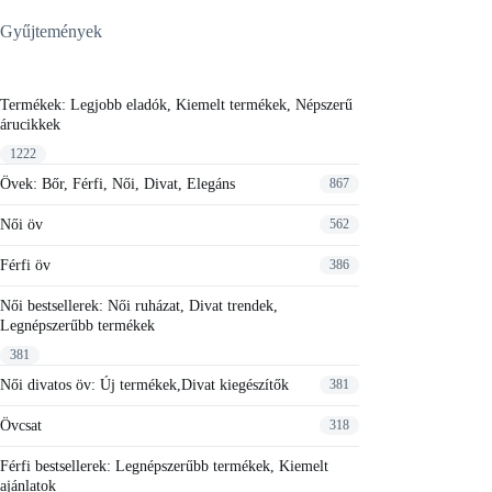
variáció
Gyűjtemények
van.
A
változa
a
Termékek: Legjobb eladók, Kiemelt termékek, Népszerű
terméko
árucikkek
választ
ki
1222
Övek: Bőr, Férfi, Női, Divat, Elegáns
867
Női öv
562
Férfi öv
386
Női bestsellerek: Női ruházat, Divat trendek,
Legnépszerűbb termékek
381
Női divatos öv: Új termékek,Divat kiegészítők
381
Övcsat
318
Férfi bestsellerek: Legnépszerűbb termékek, Kiemelt
ajánlatok