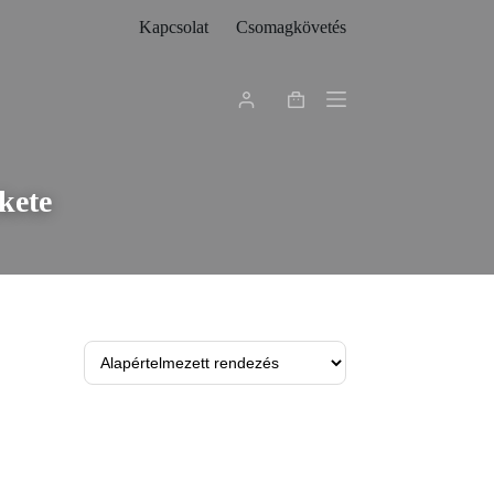
Kapcsolat
Csomagkövetés
Shopping
cart
kete