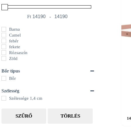
Ft
-
Minimum Price
Maximum Price
Barna
Camel
fehér
fekete
Rózsaszín
Zöld
Bőr típus
Bőr
Szélesség
Szélessége 1,4 cm
Ennek
SZŰRŐ
TÖRLÉS
14
a
termék
több