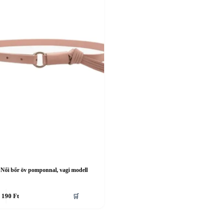
Női bőr öv pomponnal, vagi modell
 190
Ft
🛒
nek