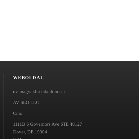
WEBOLDAL
ov-magyar.hu tulajdonosa:
AV SEO LLC
Cím:
1111B S Governors Ave STE 40127
Dover, DE 19904