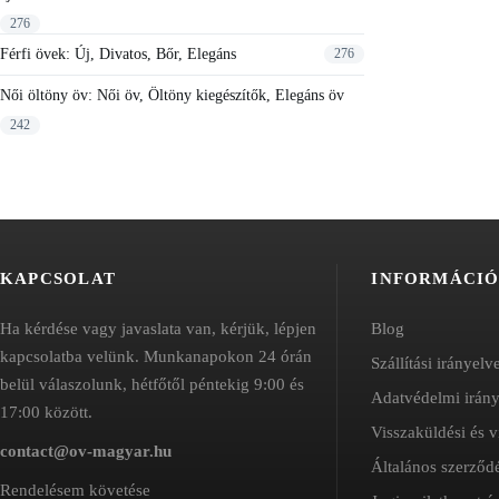
276
Férfi övek: Új, Divatos, Bőr, Elegáns
276
Női öltöny öv: Női öv, Öltöny kiegészítők, Elegáns öv
242
KAPCSOLAT
INFORMÁCI
Ha kérdése vagy javaslata van, kérjük, lépjen
Blog
kapcsolatba velünk. Munkanapokon 24 órán
Szállítási irányelv
belül válaszolunk, hétfőtől péntekig 9:00 és
Adatvédelmi irán
17:00 között.
Visszaküldési és v
contact@ov-magyar.hu
Általános szerződé
Rendelésem követése