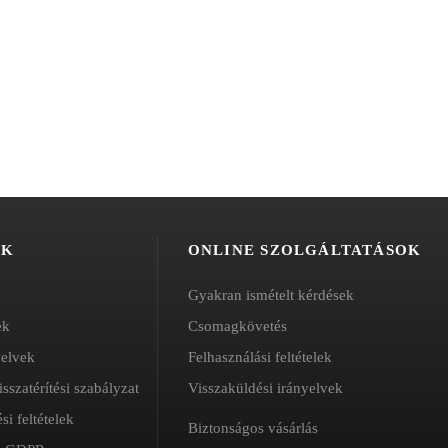
ÓK
ONLINE SZOLGÁLTATÁSOK
Gyakran ismételt kérdések
ek
Csomagkövetés
yelvek
Felhasználási feltételek
isszatérítési szabályzat
Visszaküldési irányelvek
si feltételek
Biztonságos vásárlás