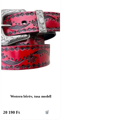
Western bőröv, tusa modell
nnek
20 190
Ft
🛒
erméknek
öbb
ariációja
an.