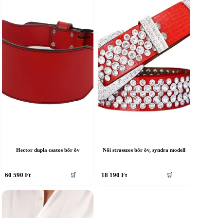
Hector dupla csatos bőr öv
Női strasszos bőr öv, syndra modell
nnek
Ennek
60 590
Ft
18 190
Ft
🛒
🛒
a
erméknek
terméknek
öbb
több
ariációja
variációja
an.
van.