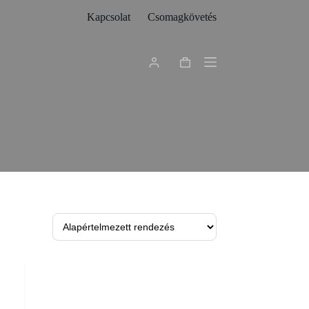
Kapcsolat
Csomagkövetés
Shopping
cart