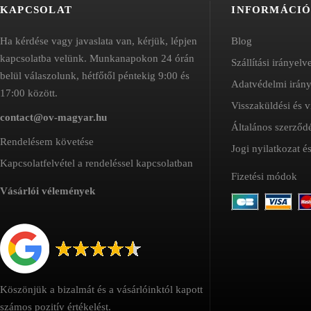
KAPCSOLAT
INFORMÁCI
Ha kérdése vagy javaslata van, kérjük, lépjen
Blog
kapcsolatba velünk. Munkanapokon 24 órán
Szállítási irányelv
belül válaszolunk, hétfőtől péntekig 9:00 és
Adatvédelmi irán
17:00 között.
Visszaküldési és v
contact@ov-magyar.hu
Általános szerződé
Rendelésem követése
Jogi nyilatkozat 
Kapcsolatfelvétel a rendeléssel kapcsolatban
Fizetési módok
Vásárlói vélemények
Köszönjük a bizalmát és a vásárlóinktól kapott
számos pozitív értékelést.