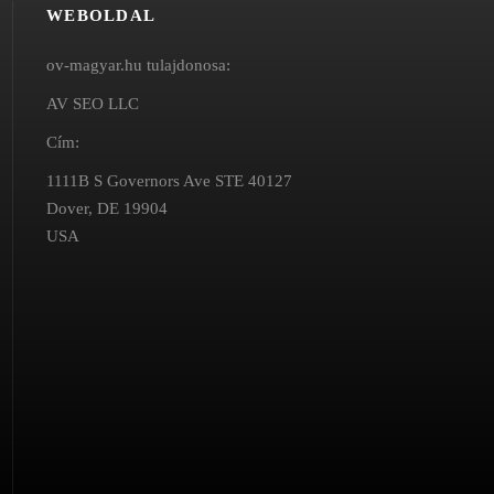
WEBOLDAL
ov-magyar.hu tulajdonosa:
AV SEO LLC
Cím:
1111B S Governors Ave STE 40127
Dover, DE 19904
USA