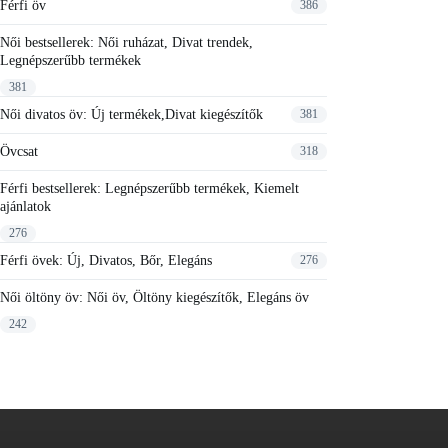
Férfi öv
386
variáció
van.
Női bestsellerek: Női ruházat, Divat trendek,
A
Legnépszerűbb termékek
változa
a
381
terméko
Női divatos öv: Új termékek,Divat kiegészítők
381
választ
ki
Övcsat
318
Férfi bestsellerek: Legnépszerűbb termékek, Kiemelt
ajánlatok
276
Férfi övek: Új, Divatos, Bőr, Elegáns
276
Női öltöny öv: Női öv, Öltöny kiegészítők, Elegáns öv
242