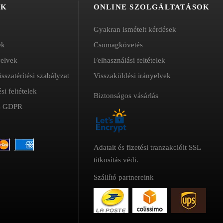
ÓK
ONLINE SZOLGÁLTATÁSOK
Gyakran ismételt kérdések
ek
Csomagkövetés
yelvek
Felhasználási feltételek
isszatérítési szabályzat
Visszaküldési irányelvek
si feltételek
Biztonságos vásárlás
és GDPR
Adatait és fizetési tranzakcióit SSL
titkosítás védi.
Szállító partnereink