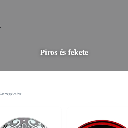
Piros és fekete
álat megjelenítve