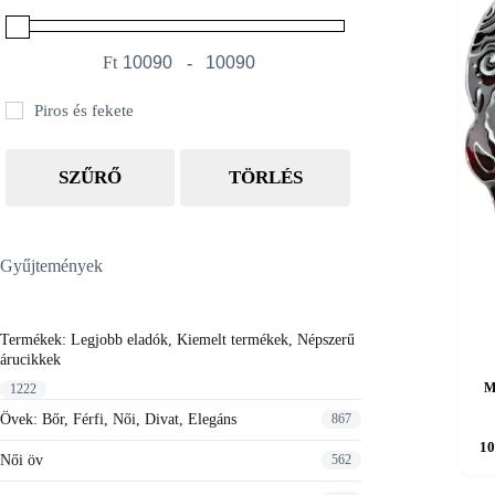
Ft
-
Minimum Price
Maximum Price
Piros és fekete
SZŰRŐ
TÖRLÉS
Gyűjtemények
Termékek: Legjobb eladók, Kiemelt termékek, Népszerű
árucikkek
M
1222
Övek: Bőr, Férfi, Női, Divat, Elegáns
867
Ennek
10
a
Női öv
562
termék
több