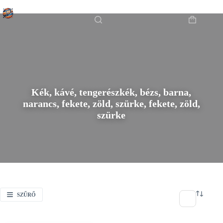
Skip
Főoldal
/
to
Kék, kávé, tengerészkék, bézs, barna, narancs, fekete, zöld, szürke,
content
Shopping
fekete, zöld, szürke
cart
Kék, kávé, tengerészkék, bézs, barna,
narancs, fekete, zöld, szürke, fekete, zöld,
szürke
SZŰRŐ