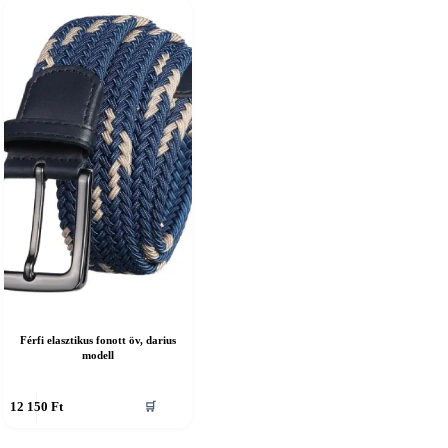
Férfi elasztikus fonott öv, darius
modell
nnek
12 150
Ft
🛒
erméknek
öbb