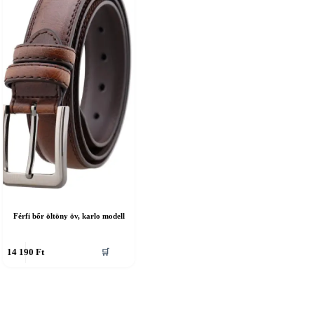
Férfi bőr öltöny öv, karlo modell
nnek
14 190
Ft
🛒
erméknek
öbb
ariációja
an.