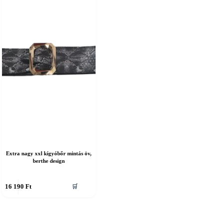
Extra nagy xxl kígyóbőr mintás öv,
berthe design
nnek
16 190
Ft
🛒
erméknek
öbb
ariációja