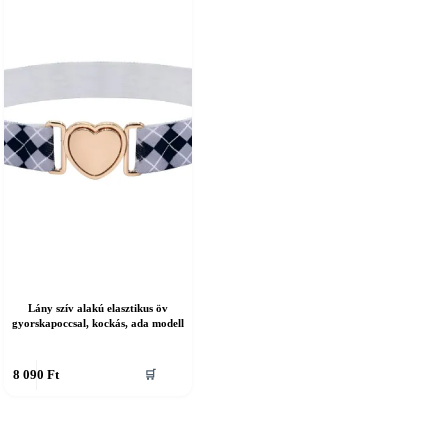
Lány szív alakú elasztikus öv
gyorskapoccsal, kockás, ada modell
nnek
8 090
Ft
🛒
erméknek
öbb
ariációja