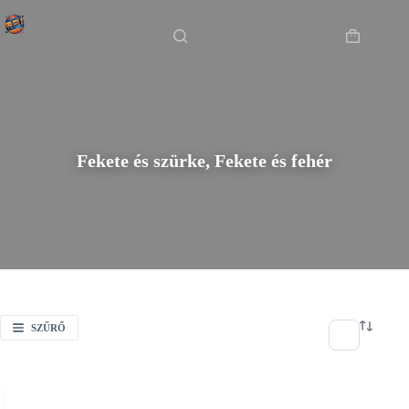
Skip
Főoldal
/
Fekete és szürke, Fekete és fehér
to
content
Shopping
cart
Fekete és szürke, Fekete és fehér
SZŰRŐ