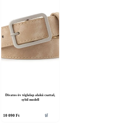
Divatos öv téglalap alakú csattal,
sybil modell
nnek
10 090
Ft
🛒
erméknek
öbb
ariációja