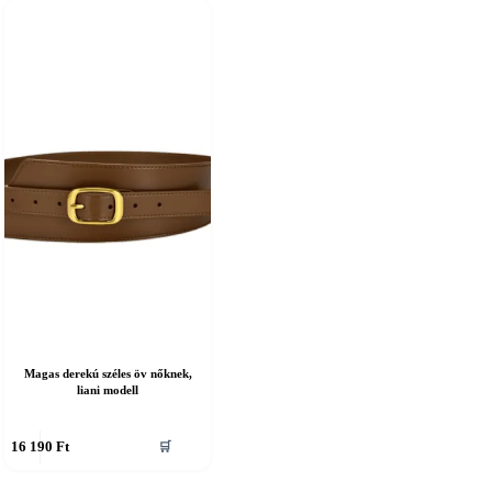
Magas derekú széles öv nőknek,
liani modell
nnek
16 190
Ft
🛒
erméknek
öbb