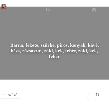
Skip
Főoldal
/
to
Barna, fekete, szürke, piros, konyak, kávé, bézs, rózsaszín, zöld, kék,
content
Shopping
fehér, zöld, kék, fehér
cart
Barna, fekete, szürke, piros, konyak, kávé,
bézs, rózsaszín, zöld, kék, fehér, zöld, kék,
fehér
SZŰRŐ