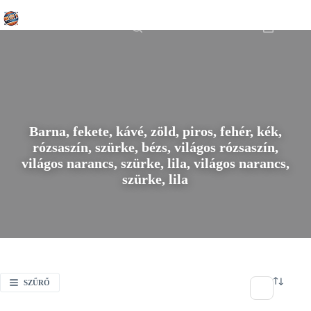
Skip
Főoldal
/
to
Barna, fekete, kávé, zöld, piros, fehér, kék, rózsaszín, szürke, bézs,
content
Shopping
világos rózsaszín, világos narancs, szürke, lila, világos narancs, szürke,
cart
lila
Barna, fekete, kávé, zöld, piros, fehér, kék,
rózsaszín, szürke, bézs, világos rózsaszín,
világos narancs, szürke, lila, világos narancs,
szürke, lila
SZŰRŐ