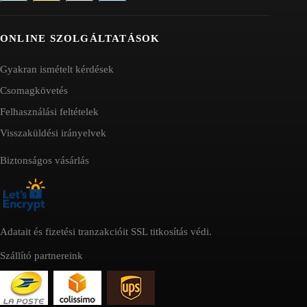
ONLINE SZOLGÁLTATÁSOK
Gyakran ismételt kérdések
Csomagkövetés
Felhasználási feltételek
Visszaküldési irányelvek
Biztonságos vásárlás
Adatait és fizetési tranzakcióit SSL titkosítás védi.
Szállító partnereink