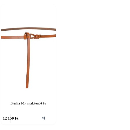
Bruhia bőr nyakkendő öv
nnek
12 150
Ft
🛒
erméknek
öbb